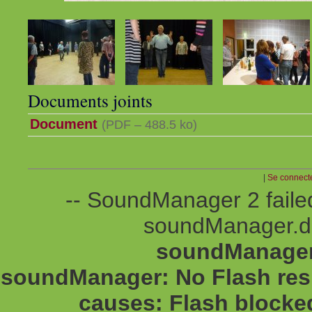
Documents joints
Document
(
PDF – 488.5 ko
)
|
Se connect
-- SoundManager 2 failed 
soundManager.di
soundManager: 
soundManager: No Flash resp
causes: Flash blocked