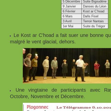
5 Décembre
Suite Bigoudène
9 Janvier
Danses du Léon
6 Février
Kost ar C’hoad
6 Mars
Dañs Fisel
3 Avril
Terroir Nantais
1er Mai
Suite du Trégor
Le Kost ar C’hoad a fait suer une bonne qu
malgré le vent glacial, dehors.
Une vingtaine de participants avec R
Octobre, Novembre et Décembre.