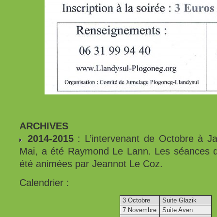
ARCHIVES
2014-2015
: L’intervenant de Octobre à Jan
Mai, a été Raymond Le Lann. Les séances d
été animées par Jeannot Le Coz.
Calendrier :
3 Octobre
Suite Glazik
7 Novembre
Suite Aven