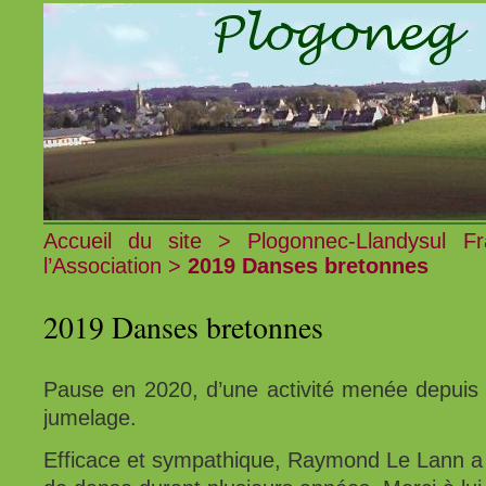
Accueil du site
>
Plogonnec-Llandysul Fr
l’Association
>
2019 Danses bretonnes
2019 Danses bretonnes
Pause en 2020, d’une activité menée depuis 
jumelage.
Efficace et sympathique, Raymond Le Lann a 